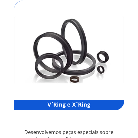
V´Ring e X´Ring
Desenvolvemos peças especiais sobre