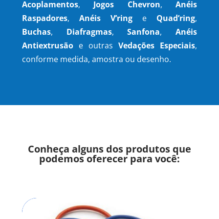
Acoplamentos
,
Jogos Chevron
,
Anéis
Raspadores
,
Anéis V’ring
e
Quad’ring
,
Buchas
,
Diafragmas
,
Sanfona
,
Anéis
Antiextrusão
e outras
Vedações Especiais
,
conforme medida, amostra ou desenho.
Conheça alguns dos produtos que
podemos oferecer para você: