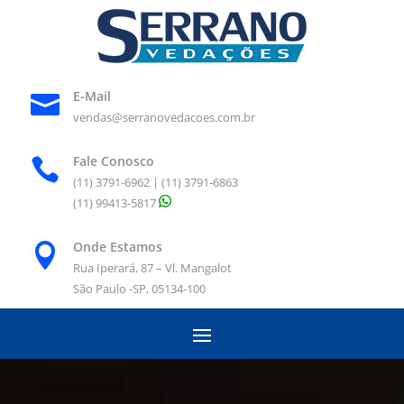
E-Mail

vendas@serranovedacoes.com.br
Fale Conosco

(11) 3791-6962 | (11) 3791-6863
(11) 99413-5817
Onde Estamos

Rua Iperará, 87 – Vl. Mangalot
São Paulo -SP, 05134-100